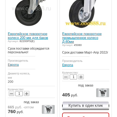
Европейское поворотное
Европейское поворотное
колесо 200 мм для баков
промышленное колесо
Артикул:
82200PS(E)
Д-80мм
Артикул:
45080
Срок поставки обсуждается
персонально!
Срок доставки Март-Апр 2022г
Производитель
Производитель
Европа
Европа
Количество:
Диаметр колеса,
−
+
мм
200
под заказ
Количество:
−
+
405
руб.
под заказ
Купить в один клик
665
руб.
-оптом
760
руб.