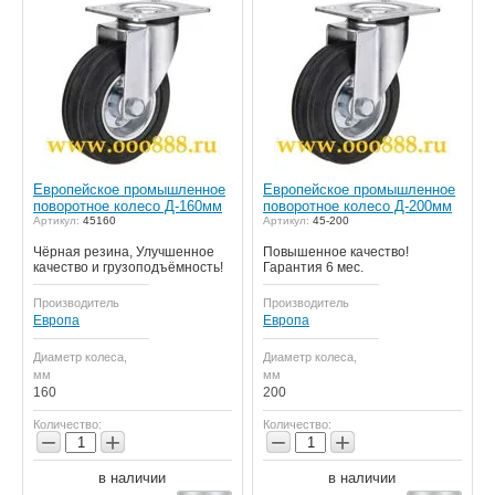
Европейское промышленное
Европейское промышленное
поворотное колесо Д-160мм
поворотное колесо Д-200мм
Артикул:
45160
Артикул:
45-200
Чёрная резина, Улучшенное
Повышенное качество!
качество и грузоподъёмность!
Гарантия 6 мес.
Производитель
Производитель
Европа
Европа
Диаметр колеса,
Диаметр колеса,
мм
мм
160
200
Количество:
Количество:
−
+
−
+
в наличии
в наличии