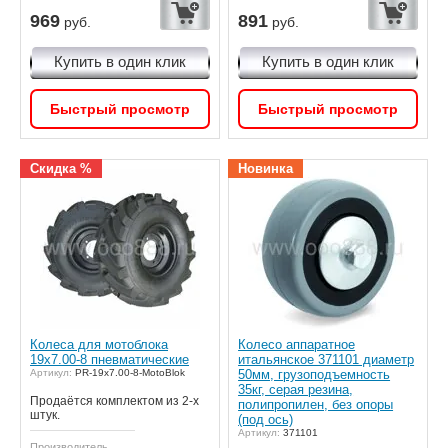
969
891
руб.
руб.
Купить в один клик
Купить в один клик
Быстрый просмотр
Быстрый просмотр
Скидка %
Новинка
Колеса для мотоблока
Колесо аппаратное
19х7.00-8 пневматические
итальянское 371101 диаметр
Артикул:
PR-19x7.00-8-MotoBlok
50мм, грузоподъемность
35кг, серая резина,
Продаётся комплектом из 2-х
полипропилен, без опоры
штук.
(под ось)
Артикул:
371101
Производитель