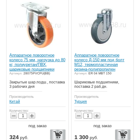
Аппаратное поворотное
Аппаратное поворотное
колесо 75 мм, нагрузка до 80
колесо Д-150 мм под болт
кг, полиуретан/ПВХ,
М12, термопластичная
шариковые подшипники
резина-полипропилен
Артикул:
28075PVCPU(BB)
Артикул:
ER 04 MBT 150
Закрытые шар.подш., поставка
Шариковые подшипники,
3 рабочих дня
поставка 2 раб.дн.
Производитель
Производитель
Китай
Турция
Количество:
Количество:
−
+
−
+
под заказ
под заказ
324
1 300
руб.
руб.