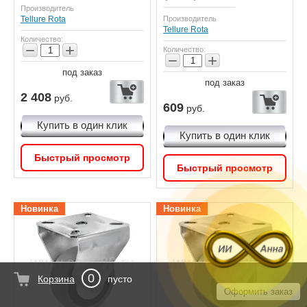
Производитель
Tellure Rota
Производитель
Tellure Rota
Количество:
−
+
Количество:
−
+
под заказ
под заказ
2 408
руб.
609
руб.
Купить в один клик
Купить в один клик
Быстрый просмотр
Быстрый просмотр
Новинка
Новинка
0
Корзина
пусто
Оформить заказ