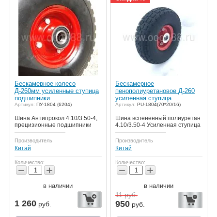
Бескамерное колесо
Бескамерное
Д-260мм усиленные ступица
пенополиуретановое Д-260
подшипники
усиленная ступица
Артикул:
ПУ-1804 (6204)
Артикул:
PU-1804(70*20/16)
Шина Антипрокол 4.10/3.50-4,
Шина вспененный полиуретан
прецизионные подшипники
4.10/3.50-4 Усиленная ступица
Производитель
Производитель
Китай
Китай
Количество:
Количество:
−
+
−
+
в наличии
в наличии
11
руб.
1 260
950
руб.
руб.