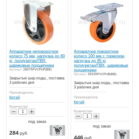
Аппаратное неповоротное
Аппаратное поворотное
колесо 75 мм, нагрузка до 80
колесо 100 мм с тормозом,
кг, полиуретан/ПВХ,
нагрузка до 95 кг,
шариковые подшипники
полиуретан/ПВХ, шариковые
Артикул:
28075PVCPUF(BB)
подшипники
Артикул:
28100PVCPUB(BB)
Закрытые шар.подш., поставка
3 рабочих дня
Закрытые шар.подш., поставка
3 рабочих дня
Производитель
Китай
Производитель
Китай
Количество:
−
+
Количество:
−
+
под заказ
под заказ
284
руб.
446
руб.