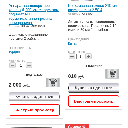
Аппаратное поворотное
Бескамерное колесо 210 мм
колесо Д-200 мм с тормозом
размер шины 2.50-4
под болт М12,
Артикул:
PU-1400
термопластичная резина-
Литая шинка из вспененного
полипропилен
полиуретана. Посадочный 16
Артикул:
ER 04 MBT 200 F
мм или 20 мм (на выбор).
Шариковые подшипники,
поставка 2 раб.дн.
Производитель
Китай
Производитель
Количество:
Турция
−
+
Количество:
−
+
в наличии
под заказ
810
руб.
2 000
руб.
Купить в один клик
Купить в один клик
Быстрый просмотр
Быстрый просмотр
Скидка %