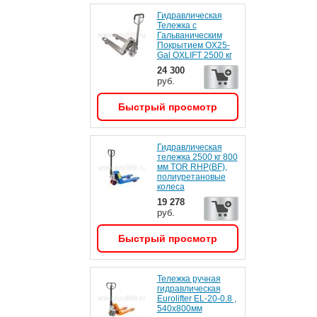
Гидравлическая
Тележка c
Гальваническим
Покрытием OX25-
Gal OXLIFT 2500 кг
24 300
руб.
Быстрый просмотр
Гидравлическая
тележка 2500 кг 800
мм TOR RHP(BF),
полиуретановые
колеса
19 278
руб.
Быстрый просмотр
Тележка ручная
гидравлическая
Eurolifter EL-20-0.8 ,
540х800мм